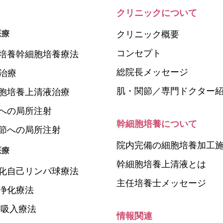
クリニックについて
医療
クリニック概要
コンセプト
培養幹細胞培養療法
総院長メッセージ
P治療
肌・関節／専門ドクター
胞培養上清液治療
への局所注射
幹細胞培養について
節への局所注射
院内完備の細胞培養加工
医療
幹細胞培養上清液とは
化自己リンパ球療法
主任培養士メッセージ
浄化療法
N吸入療法
情報関連