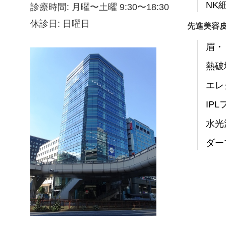
NK
診療時間: 月曜〜土曜 9:30〜18:30
休診日: 日曜日
先進美容
眉・
熱破
エレ
IP
水光
ダー