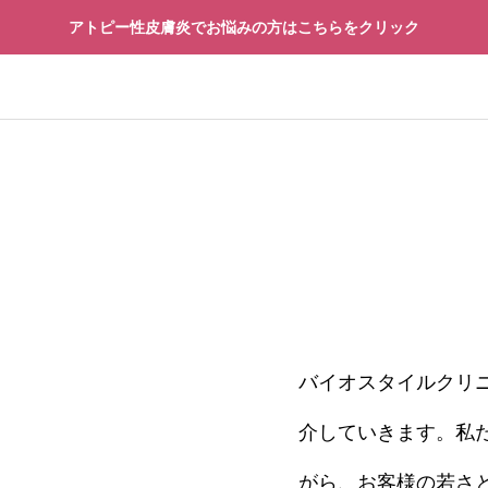
アトピー性皮膚炎でお悩みの方はこちらをクリック
再生医療
先進予防医療
バイオスタイルクリ
療
先進予防医療
介していきます。私
「治療できる病」になるの
再生医療の安全性を見
界が動き出した“寿命革
技術の先にある14の
がら、お客様の若さ