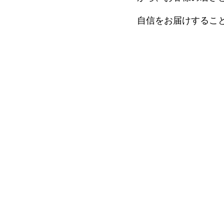
細胞培養療法（アトピー性
活性化自己リンパ球療法（ガ
最前線
ント
自信をお届けするこ
血液浄化療法（神経疾患・膠
多血小板血漿）
NMN吸入療法
上清液治療
NK細胞療法（ガン）
所注射（幹細胞培養上清
局所注射（幹細胞培養上清