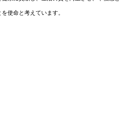
ン）
眉・リップアートメイク
効果・リスクを徹底解説
とを使命と考えています。
熱破壊式レーザー脱毛
原病）
エレクトロポレーション
IPLフォトフェイシャル
水光注射
ダーマペン4