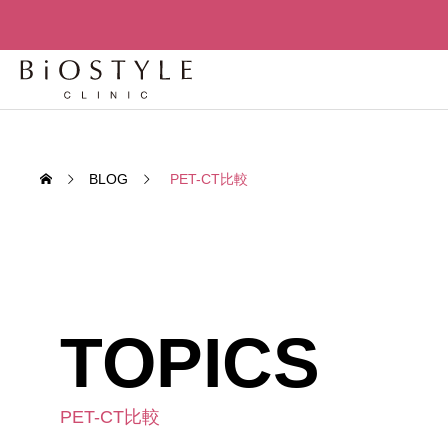
BLOG
PET-CT比較
TOPICS
先進
先進再生医
老化細胞を「削除」せよ – セノリ
老化は
PET-CT比較
TREATMENT
ティクスが変える人間の寿命構造
か？世