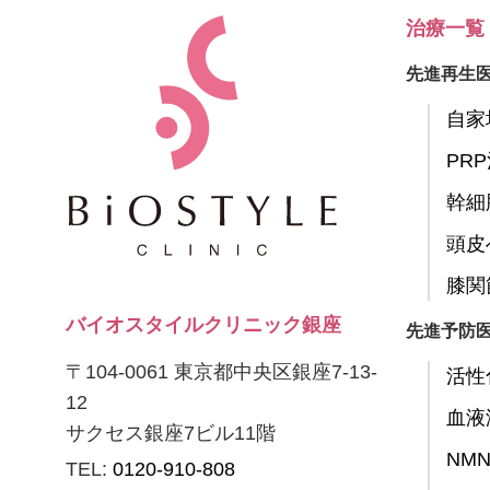
治療一覧
先進再生
自家
PR
幹細
頭皮
膝関
バイオスタイルクリニック銀座
先進予防
〒104-0061 東京都中央区銀座7-13-
活性
12
血液
サクセス銀座7ビル11階
NM
TEL:
0120-910-808