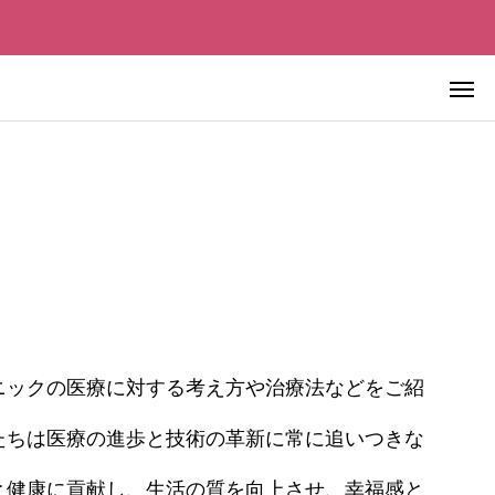
先進美容皮膚医療
ニックの医療に対する考え方や治療法などをご紹
先進美容皮膚医療
たちは医療の進歩と技術の革新に常に追いつきな
極める ―
血液を浄化すれば老化は止まるの
チェックポイ
か？ ― 血液浄化療法の仕組み・
と健康に貢献し、生活の質を向上させ、幸福感と