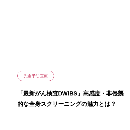
自家培養幹
命”の
皮膚炎）
治療メニュー
PRP治療（
幹細胞培養
頭皮への局
液）
膝関節への
液）
先進予防医療
「最新がん検査DWIBS」高感度・非侵襲
的な全身スクリーニングの魅力とは？