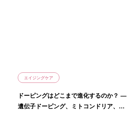
自家培養幹
命”の
皮膚炎）
治療メニュー
PRP治療（
幹細胞培養
頭皮への局
液）
膝関節への
液）
エイジングケア
ドーピングはどこまで進化するのか？ ―
遺伝子ドーピング、ミトコンドリア、そ
して老化科学の最前線