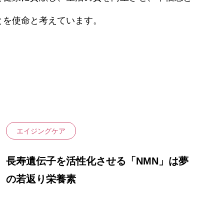
ン）
眉・リップアートメイク
効果・リスクを徹底解説
とを使命と考えています。
熱破壊式レーザー脱毛
原病）
エレクトロポレーション
IPLフォトフェイシャル
水光注射
ダーマペン4
エイジングケア
長寿遺伝子を活性化させる「NMN」は夢
の若返り栄養素