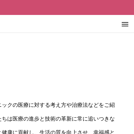
先進美容皮膚医療
ニックの医療に対する考え方や治療法などをご紹
先進美容皮膚医療
たちは医療の進歩と技術の革新に常に追いつきな
極める ―
血液を浄化すれば老化は止まるの
チェックポイ
か？ ― 血液浄化療法の仕組み・
と健康に貢献し、生活の質を向上させ、幸福感と