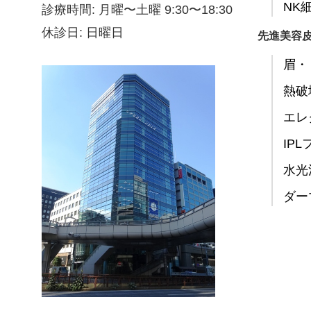
NK
診療時間: 月曜〜土曜 9:30〜18:30
休診日: 日曜日
先進美容
眉・
熱破
エレ
IP
水光
ダー