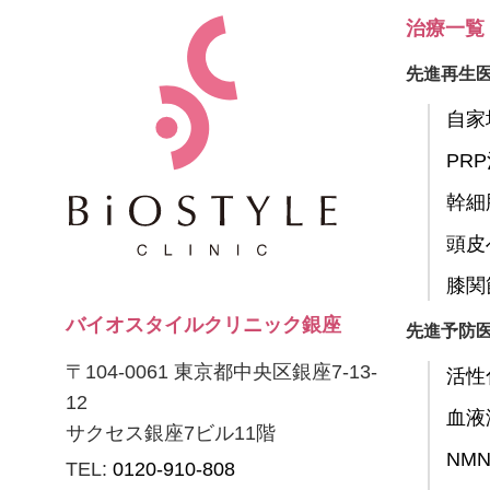
治療一覧
先進再生
自家
PR
幹細
頭皮
膝関
バイオスタイルクリニック銀座
先進予防
〒104-0061 東京都中央区銀座7-13-
活性
12
血液
サクセス銀座7ビル11階
NM
TEL:
0120-910-808