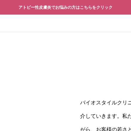
アトピー性皮膚炎でお悩みの方はこちらをクリック
再生医療
先進予防医療
バイオスタイルクリ
療
先進予防医療
介していきます。私
「治療できる病」になるの
再生医療の安全性を見
界が動き出した“寿命革
技術の先にある14の
がら、お客様の若さ