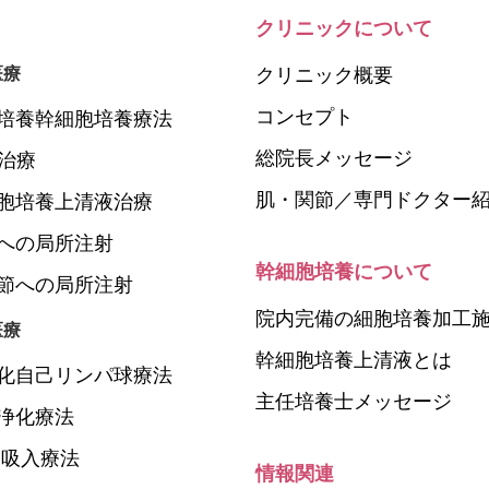
クリニックについて
医療
クリニック概要
コンセプト
培養幹細胞培養療法
総院長メッセージ
P治療
肌・関節／専門ドクター
胞培養上清液治療
への局所注射
幹細胞培養について
節への局所注射
院内完備の細胞培養加工
医療
幹細胞培養上清液とは
化自己リンパ球療法
主任培養士メッセージ
浄化療法
N吸入療法
情報関連