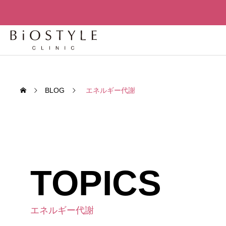
BLOG
エネルギー代謝
TOPICS
先進
先進再生医
老化細胞を「削除」せよ – セノリ
老化は
エネルギー代謝
TREATMENT
ティクスが変える人間の寿命構造
か？世