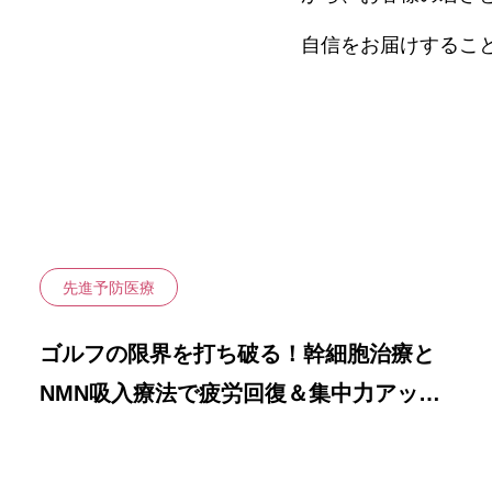
細胞培養療法（アトピー性
活性化自己リンパ球療法（ガ
最前線
ント
自信をお届けするこ
血液浄化療法（神経疾患・膠
多血小板血漿）
NMN吸入療法
上清液治療
NK細胞療法（ガン）
所注射（幹細胞培養上清
局所注射（幹細胞培養上清
先進予防医療
ゴルフの限界を打ち破る！幹細胞治療と
NMN吸入療法で疲労回復＆集中力アップ
を手に入れる方法