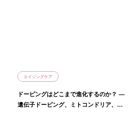
自家培養幹
命”の
皮膚炎）
治療メニュー
PRP治療（
幹細胞培養
頭皮への局
液）
膝関節への
液）
エイジングケア
ドーピングはどこまで進化するのか？ ―
遺伝子ドーピング、ミトコンドリア、そ
して老化科学の最前線