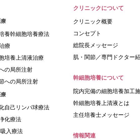
クリニックについて
医療
クリニック概要
コンセプト
培養幹細胞培養療法
総院長メッセージ
P治療
肌・関節／専門ドクター
胞培養上清液治療
への局所注射
幹細胞培養について
節への局所注射
院内完備の細胞培養加工
医療
幹細胞培養上清液とは
化自己リンパ球療法
主任培養士メッセージ
浄化療法
N吸入療法
情報関連