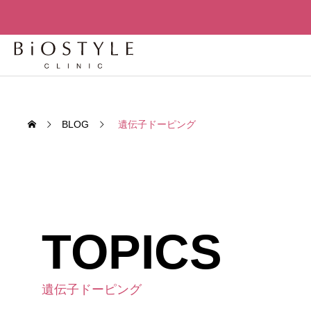
BLOG
遺伝子ドーピング
TOPICS
先進
先進再生医
老化細胞を「削除」せよ – セノリ
老化は
遺伝子ドーピング
TREATMENT
ティクスが変える人間の寿命構造
か？世