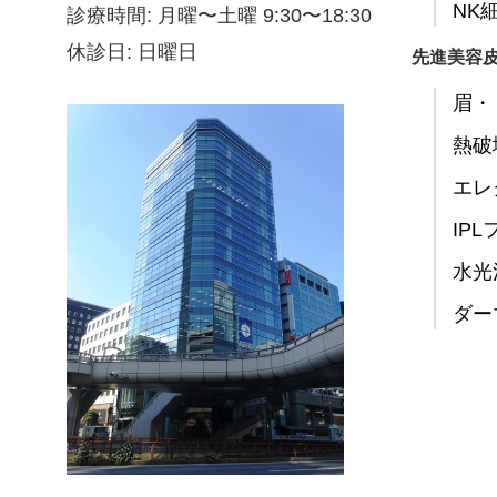
NK
診療時間: 月曜〜土曜 9:30〜18:30
休診日: 日曜日
先進美容
眉・
熱破
エレ
IP
水光
ダー