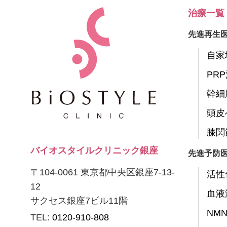
治療一覧
先進再生
自家
PR
幹細
頭皮
膝関
バイオスタイルクリニック銀座
先進予防
〒104-0061 東京都中央区銀座7-13-
活性
12
血液
サクセス銀座7ビル11階
NM
TEL:
0120-910-808