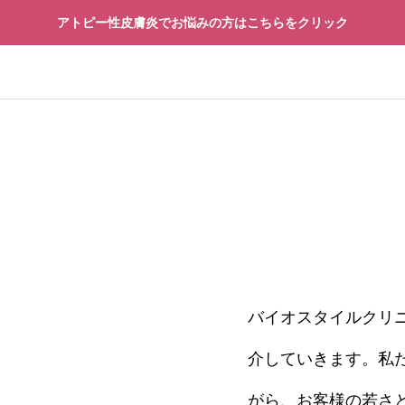
アトピー性皮膚炎でお悩みの方はこちらをクリック
再生医療
先進予防医療
バイオスタイルクリ
療
先進予防医療
介していきます。私
「治療できる病」になるの
再生医療の安全性を見
界が動き出した“寿命革
技術の先にある14の
がら、お客様の若さ