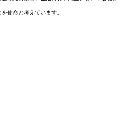
ン）
眉・リップアートメイク
効果・リスクを徹底解説
とを使命と考えています。
熱破壊式レーザー脱毛
原病）
エレクトロポレーション
IPLフォトフェイシャル
水光注射
ダーマペン4