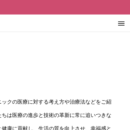
先進美容皮膚医療
ニックの医療に対する考え方や治療法などをご紹
先進美容皮膚医療
たちは医療の進歩と技術の革新に常に追いつきな
極める ―
血液を浄化すれば老化は止まるの
チェックポイ
か？ ― 血液浄化療法の仕組み・
と健康に貢献し、生活の質を向上させ、幸福感と