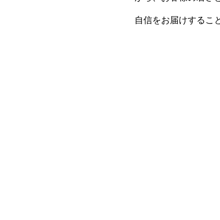
細胞培養療法（アトピー性
活性化自己リンパ球療法（ガ
最前線
ント
自信をお届けするこ
血液浄化療法（神経疾患・膠
多血小板血漿）
NMN吸入療法
上清液治療
NK細胞療法（ガン）
所注射（幹細胞培養上清
局所注射（幹細胞培養上清