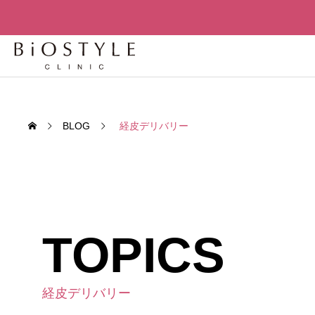
BLOG
経皮デリバリー
TOPICS
先進
先進再生医
老化細胞を「削除」せよ – セノリ
老化は
経皮デリバリー
TREATMENT
ティクスが変える人間の寿命構造
か？世