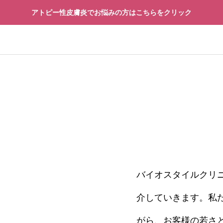
アトピー性皮膚炎でお悩みの方はこちらをクリック
再生医療
先進予防医療
バイオスタイルクリ
療
先進予防医療
介していきます。私
「治療できる病」になるの
再生医療の安全性を見
界が動き出した“寿命革
技術の先にある14の
がら、お客様の若さ