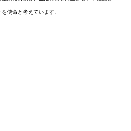
ン）
眉・リップアートメイク
効果・リスクを徹底解説
とを使命と考えています。
熱破壊式レーザー脱毛
原病）
エレクトロポレーション
IPLフォトフェイシャル
水光注射
ダーマペン4