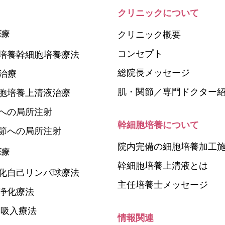
クリニックについて
医療
クリニック概要
コンセプト
培養幹細胞培養療法
総院長メッセージ
P治療
肌・関節／専門ドクター
胞培養上清液治療
への局所注射
幹細胞培養について
節への局所注射
院内完備の細胞培養加工
医療
幹細胞培養上清液とは
化自己リンパ球療法
主任培養士メッセージ
浄化療法
N吸入療法
情報関連