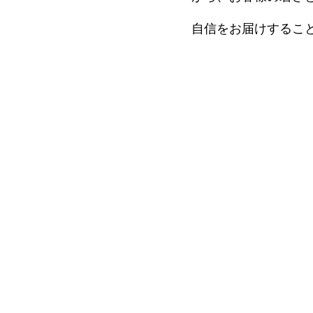
細胞培養療法（アトピー性
活性化自己リンパ球療法（ガ
最前線
ント
自信をお届けするこ
血液浄化療法（神経疾患・膠
多血小板血漿）
NMN吸入療法
上清液治療
NK細胞療法（ガン）
所注射（幹細胞培養上清
局所注射（幹細胞培養上清