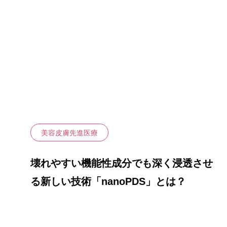
自家培養幹
命”の
皮膚炎）
治療メニュー
PRP治療（
幹細胞培養
頭皮への局
液）
膝関節への
液）
美容皮膚先進医療
壊れやすい機能性成分でも深く浸透させ
る新しい技術「nanoPDS」とは？