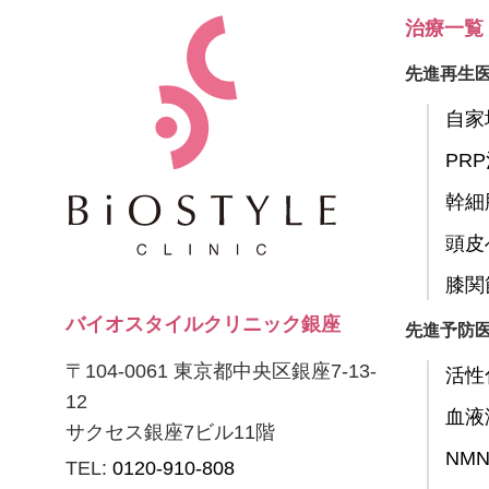
治療一覧
先進再生
自家
PR
幹細
頭皮
膝関
バイオスタイルクリニック銀座
先進予防
〒104-0061 東京都中央区銀座7-13-
活性
12
血液
サクセス銀座7ビル11階
NM
TEL:
0120-910-808