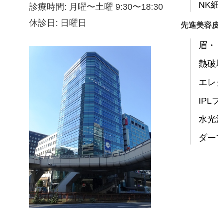
NK
診療時間: 月曜〜土曜 9:30〜18:30
休診日: 日曜日
先進美容
眉・
熱破
エレ
IP
水光
ダー