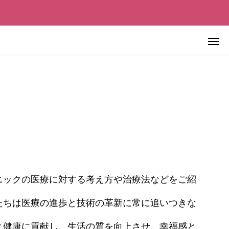
先進美容皮膚医療
ニックの医療に対する考え方や治療法などをご紹
先進美容皮膚医療
たちは医療の進歩と技術の革新に常に追いつきな
極める ―
血液を浄化すれば老化は止まるの
チェックポイ
か？ ― 血液浄化療法の仕組み・
と健康に貢献し、生活の質を向上させ、幸福感と