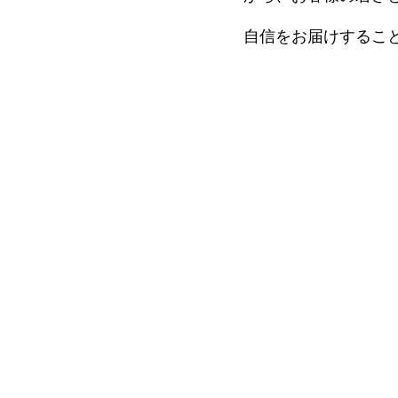
細胞培養療法（アトピー性
活性化自己リンパ球療法（ガ
最前線
ント
自信をお届けするこ
血液浄化療法（神経疾患・膠
多血小板血漿）
NMN吸入療法
上清液治療
NK細胞療法（ガン）
所注射（幹細胞培養上清
局所注射（幹細胞培養上清