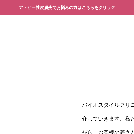
アトピー性皮膚炎でお悩みの方はこちらをクリック
再生医療
先進予防医療
バイオスタイルクリ
療
先進予防医療
介していきます。私
「治療できる病」になるの
再生医療の安全性を見
界が動き出した“寿命革
技術の先にある14の
がら、お客様の若さ