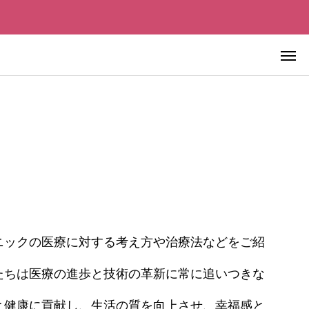
先進美容皮膚医療
ニックの医療に対する考え方や治療法などをご紹
先進美容皮膚医療
たちは医療の進歩と技術の革新に常に追いつきな
極める ―
血液を浄化すれば老化は止まるの
チェックポイ
か？ ― 血液浄化療法の仕組み・
と健康に貢献し、生活の質を向上させ、幸福感と