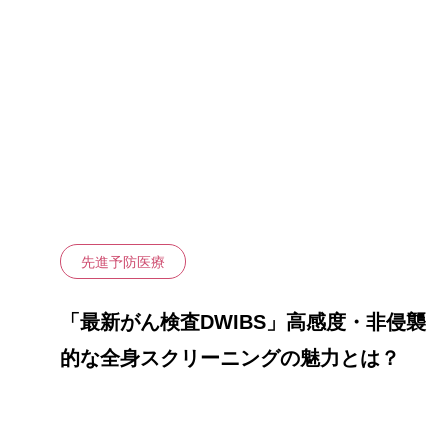
自家培養幹
命”の
皮膚炎）
治療メニュー
PRP治療（
幹細胞培養
頭皮への局
液）
膝関節への
液）
先進予防医療
「最新がん検査DWIBS」高感度・非侵襲
的な全身スクリーニングの魅力とは？