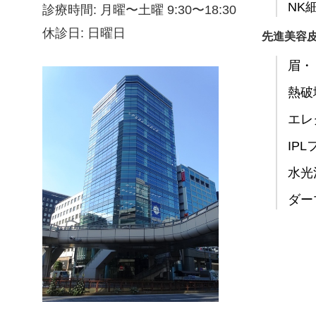
NK
診療時間: 月曜〜土曜 9:30〜18:30
休診日: 日曜日
先進美容
眉・
熱破
エレ
IP
水光
ダー