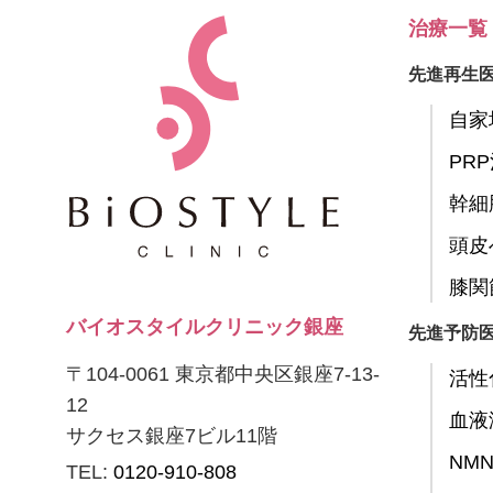
治療一覧
先進再生
自家
PR
幹細
頭皮
膝関
バイオスタイルクリニック銀座
先進予防
〒104-0061 東京都中央区銀座7-13-
活性
12
血液
サクセス銀座7ビル11階
NM
TEL:
0120-910-808