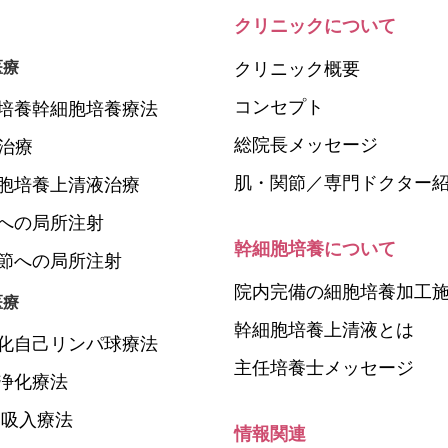
クリニックについて
医療
クリニック概要
コンセプト
培養幹細胞培養療法
総院長メッセージ
P治療
肌・関節／専門ドクター
胞培養上清液治療
への局所注射
幹細胞培養について
節への局所注射
院内完備の細胞培養加工
医療
幹細胞培養上清液とは
化自己リンパ球療法
主任培養士メッセージ
浄化療法
N吸入療法
情報関連