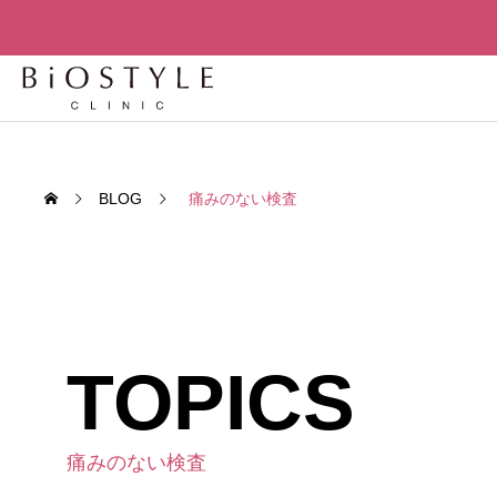
BLOG
痛みのない検査
TOPICS
先進
先進再生医
老化細胞を「削除」せよ – セノリ
老化は
痛みのない検査
TREATMENT
ティクスが変える人間の寿命構造
か？世