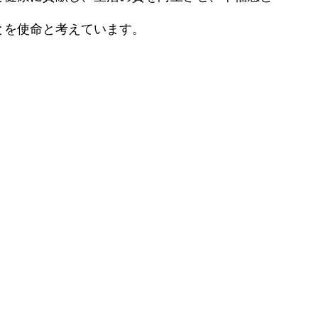
ン）
眉・リップアートメイク
効果・リスクを徹底解説
とを使命と考えています。
熱破壊式レーザー脱毛
原病）
エレクトロポレーション
IPLフォトフェイシャル
水光注射
ダーマペン4