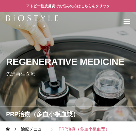
アトピー性皮膚炎でお悩みの方はこちらをクリック
REGENERATIVE MEDICINE
先進再生医療
PRP治療（多血小板血漿）
治療メニュー
PRP治療（多血小板血漿）