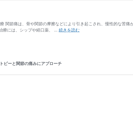
治療 関節痛は、骨や関節の摩擦などにより引き起こされ、慢性的な苦痛
膝
治療には、シップや経口薬、 …
続きを読む
関
節
へ
の
局
医療でアトピーと関節の痛みにアプローチ
所
注
射
（幹
細
胞
培
養
上
清
液）